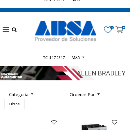
662 470 0502 ¡Chatea con nosotros!
Marca
(Limpiar)
0
0
ROCKWELL
(4338)
TC: $17.2317
MXN
Disponibilidad
(Limpiar)
ALLEN BRADLEY
En
Existencias
Categoría
Ordenar Por
(
1496
Filtros
Mostrar
)
Más
Sin