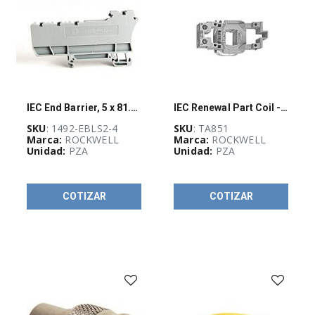
EQUIPOS
DE
MEDICIÓN
Y
PRUEBA
(
1
)
ETIQUETAS,
IEC End Barrier, 5 x 81.5 x 45mm
IEC Renewal Part Coil - TA851
IDENTIFICACIÓN
E
SKU
: 1492-EBLS2-4
SKU
: TA851
IMPRESORAS
Marca:
ROCKWELL
Marca:
ROCKWELL
(
27
)
Unidad:
PZA
Unidad:
PZA
GUÍA
COTIZAR
COTIZAR
DE
SELECCIÓN
RAM
(
1151
)
OUTLET
(
574
)