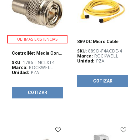
REMATE
DE
PRODUCTOS
(
5
)
ULTIMAS EXISTENCIAS
889 DC Micro Cable
REDES
SKU
: 889D-F4ACDE-4
E
ControlNet Media Connector
Marca:
ROCKWELL
INFRAESTRUCTURA
Unidad:
PZA
FÍSICA
SKU
: 1786-TNCLXT4
(
29
)
Marca:
ROCKWELL
Unidad:
PZA
COTIZAR
FUSIBLES,
PORTAFUSIBLES
COTIZAR
Y
SOPORTES
(
71
)