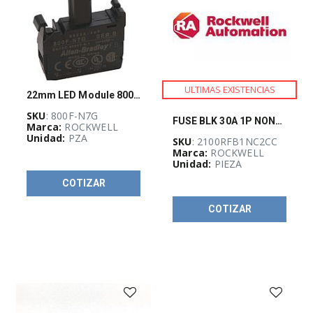
CABLES
ELÉCTRICOS
(
1
)
CANALIZACIÓN
ULTIMAS EXISTENCIAS
22mm LED Module 800F PB
Y
SOPORTERÍA
SKU
: 800F-N7G
(
2
)
FUSE BLK 30A 1P NON-CC
Marca:
ROCKWELL
Unidad:
PZA
SKU
: 2100RFB1NC2CC
Marca:
ROCKWELL
Unidad:
PIEZA
CURSOS
Y
COTIZAR
CERTIFICACIONES
(
3
)
COTIZAR
EQUIPO
DE
DISTRIBUCIÓN
ELÉCTRICA
(
11
)