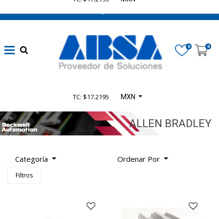
662 470 0502 ¡Chatea con nosotros!
Marca
(Limpiar)
0
0
ROCKWELL
(4338)
TC: $17.2195
MXN
Disponibilidad
ALLEN BRADLEY
Categoría
Categoría
Ordenar Por
De
Filtros
Producto
TODOS
LOS