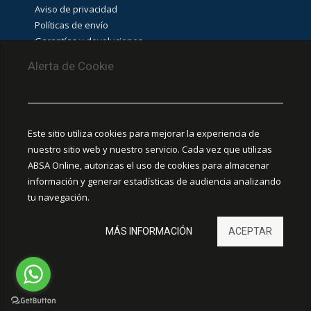
Aviso de privacidad
Políticas de envío
Garantías y devoluciones
Aviso de cookies
Alerta de Cookie
PUNTOS DE RECOLECCIÓN
CEDIS Guadalajara
Este sitio utiliza cookies para mejorar la experiencia de
Amapola #380, La Aurora, C.P. 44460 Guadalajara,
nuestro sitio web y nuestro servicio. Cada vez que utilizas
Jalisco, MX.
ABSA Online, autorizas el uso de cookies para almacenar
información y generar estadísticas de audiencia analizando
Chihuahua
tu navegación.
Ciudad Juárez
MÁS INFORMACIÓN
ACEPTAR
Hermosillo
León
ELECTRICA A-B. Todos los derechos reservados