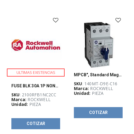
ULTIMAS EXISTENCIAS
MPCB", Standard Magnetic Trip (Fixed at 14 x Ie), for C36..C40 (12 x Ie)", 10 - 16 A", High Performance"", Frame Size D"
SKU
: 140MT-D9E-C16
FUSE BLK 30A 1P NON-CC
Marca:
ROCKWELL
Unidad:
PIEZA
SKU
: 2100RFB1NC2CC
Marca:
ROCKWELL
Unidad:
PIEZA
COTIZAR
COTIZAR