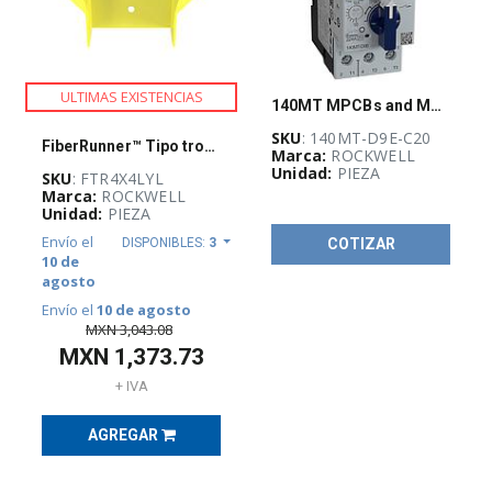
INFRAESTRUCTURA
FÍSICA
(
29
)
ULTIMAS EXISTENCIAS
140MT MPCBs and MCPs
FUSIBLES,
PORTAFUSIBLES
SKU
: 140MT-D9E-C20
FiberRunner™ Tipo trompeta
Y
Marca:
ROCKWELL
SOPORTES
Unidad:
PIEZA
SKU
: FTR4X4LYL
(
71
)
Marca:
ROCKWELL
Unidad:
PIEZA
Envío el
DISPONIBLES:
3
COTIZAR
10 de
agosto
Envío el
10 de agosto
MXN
3,043.08
MXN
1,373.73
+ IVA
AGREGAR