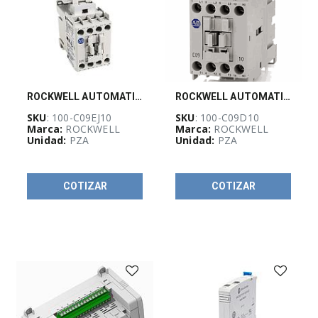
CURSOS
Y
CERTIFICACIONES
(
3
)
ROCKWELL AUTOMATION Contactor, IEC, 9A, 3P, Bobina electrónica de 24 VCC, 1 NA - 100C09EJ10
ROCKWELL AUTOMATION Contactor, IEC, 9A, 3P, bobina de 120V - 100C09D10
EQUIPO
SKU
: 100-C09EJ10
SKU
: 100-C09D10
DE
Marca:
ROCKWELL
Marca:
ROCKWELL
DISTRIBUCIÓN
Unidad:
PZA
Unidad:
PZA
ELÉCTRICA
(
11
)
COTIZAR
COTIZAR
EQUIPOS
DE
MEDICIÓN
Y
PRUEBA
(
1
)
ETIQUETAS,
IDENTIFICACIÓN