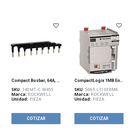
Compact Busbar, 64A, 5 x 45mm Spacing. For 140MT, Mtr Protection Ckt-Br C, D Frame
CompactLogix 1MB Enet Motion Controller
SKU
: 140MT-C-W455
SKU
: 5069-L310ERMK
Marca:
ROCKWELL
Marca:
ROCKWELL
Unidad:
PIEZA
Unidad:
PIEZA
COTIZAR
COTIZAR