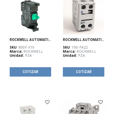
PRODUCTOS
-
PRODUCTOS
SELECT
-
(
539
)
ROCKWELL AUTOMATION 800F, 22mm, CONTACTO NO, - 800FX10
ROCKWELL AUTOMATION Bloque de contactos auxiliares, con contacto 2 NA / 2 NC - 100FA22
AUTOMATIZACIÓN
SKU
: 800F-X10
SKU
: 100-FA22
Y
Marca:
ROCKWELL
Marca:
ROCKWELL
CONTROL
Unidad:
PZA
Unidad:
PZA
INDUSTRIAL
(
3805
)
COTIZAR
COTIZAR
CABLES
ELÉCTRICOS
(
1
)
CANALIZACIÓN
Y
SOPORTERÍA
(
2
)