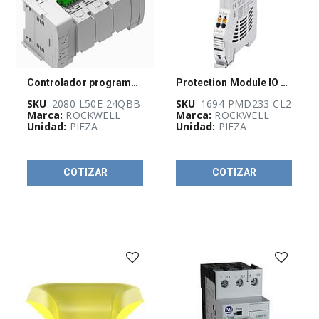
E
IMPRESORAS
(
27
)
GUÍA
Controlador programable Micro850 14/24 VDC/VAC Inputs, 10 Source Output, 24 DC Input Power, 4 canales, RS232/485
Protection Module IO 2x3A Cl2
DE
SELECCIÓN
SKU
: 2080-L50E-24QBB
SKU
: 1694-PMD233-CL2
RAM
Marca:
ROCKWELL
Marca:
ROCKWELL
(
1151
)
Unidad:
PIEZA
Unidad:
PIEZA
OUTLET
COTIZAR
COTIZAR
(
574
)
REMATE
DE
PRODUCTOS
(
5
)
REDES
E