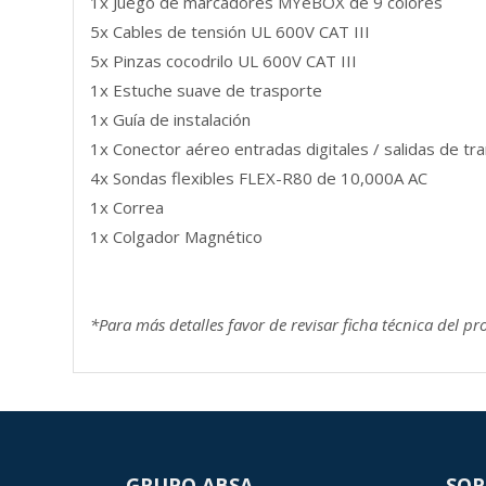
1x Juego de marcadores MYeBOX de 9 colores
5x Cables de tensión UL 600V CAT III
5x Pinzas cocodrilo UL 600V CAT III
1x Estuche suave de trasporte
1x Guía de instalación
1x Conector aéreo entradas digitales / salidas de tra
4x Sondas flexibles FLEX-R80 de 10,000A AC
1x Correa
1x Colgador Magnético
*Para más detalles favor de revisar ficha técnica del pr
GRUPO ABSA
SOP