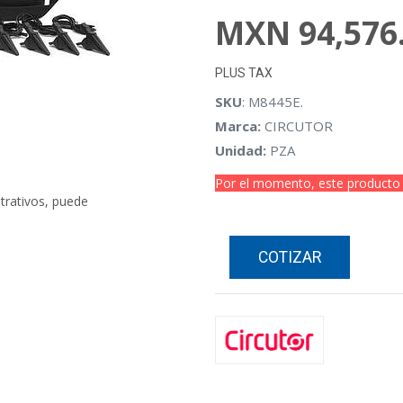
MXN
94,576
PLUS TAX
SKU
: M8445E.
Marca:
CIRCUTOR
Unidad:
PZA
Por el momento, este producto s
strativos, puede
COTIZAR