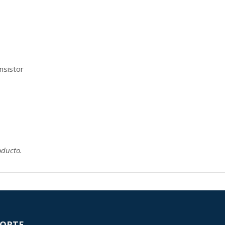
nsistor
oducto.
ORTE