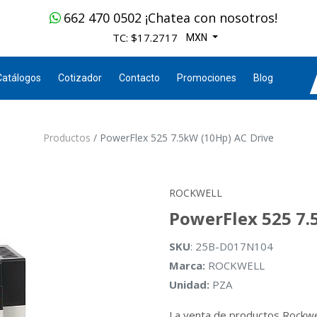
662 470 0502 ¡Chatea con nosotros!
TC: $17.2717
MXN
Catálogos
Cotizador
Contacto
Promociones
Blog
Productos
PowerFlex 525 7.5kW (10Hp) AC Drive
ROCKWELL
PowerFlex 525 7.
SKU
: 25B-D017N104
Marca:
ROCKWELL
Unidad:
PZA
La venta de productos Rockwe