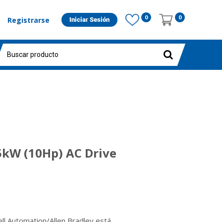
0
0
Registrarse
Iniciar Sesión
5kW (10Hp) AC Drive
ll Automation/Allen Bradley está