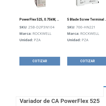
PowerFlex 525, 0.75kW, 1Hp, AC Drive, Rockwell - 25BD2P3N104
5 Blade Screw Term
SKU
: 25B-D2P3N104
SKU
: 700-HN221
Marca:
ROCKWELL
Marca:
ROCKWELL
Unidad:
PZA
Unidad:
PZA
COTIZAR
COTIZAR
Variador de CA PowerFlex 525