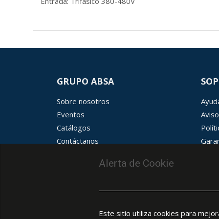
Entrada: Trifásico 380-480V
GRUPO ABSA
SOP
Sobre nosotros
Ayuda
Eventos
Aviso
Catálogos
Polít
Contáctanos
Garan
Términos y condiciones
Aviso
Alerta de Cookie
Este sitio utiliza cookies para mejo