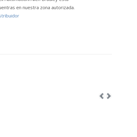
uentras en nuestra zona autorizada.
stribuidor
‹
›