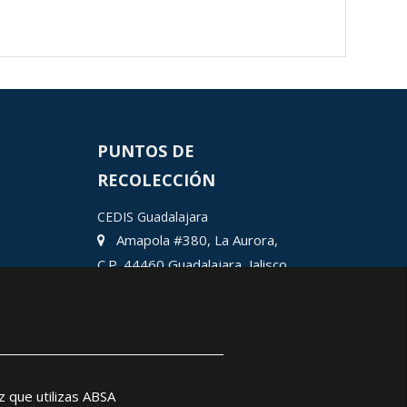
PUNTOS DE
RECOLECCIÓN
CEDIS Guadalajara
Amapola #380, La Aurora,
C.P. 44460 Guadalajara, Jalisco,
MX.
Chihuahua
Hermosillo
Ciudad Juárez
León
z que utilizas ABSA