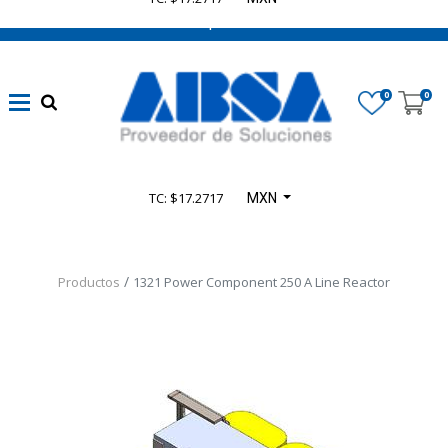
662 470 0502 ¡Chatea con nosotros!
0
0
TC: $17.2717
MXN
Productos
1321 Power Component 250 A Line Reactor