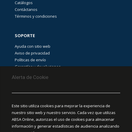
Catálogos
Contáctanos
Términos y condiciones
SOPORTE
Ayuda con sitio web
Aviso de privacidad
Políticas de envío
Garantías y devoluciones
Aviso de cookies
Alerta de Cookie
PUNTOS DE RECOLECCIÓN
CEDIS Guadalajara
Este sitio utiliza cookies para mejorar la experiencia de
Amapola #380, La Aurora, C.P. 44460 Guadalajara,
nuestro sitio web y nuestro servicio. Cada vez que utilizas
Jalisco, MX.
ABSA Online, autorizas el uso de cookies para almacenar
información y generar estadísticas de audiencia analizando
Chihuahua