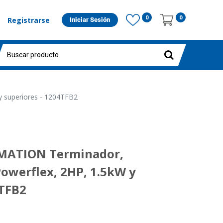
0
0
Registrarse
Iniciar Sesión
 superiores - 1204TFB2
ATION Terminador,
Powerflex, 2HP, 1.5kW y
4TFB2