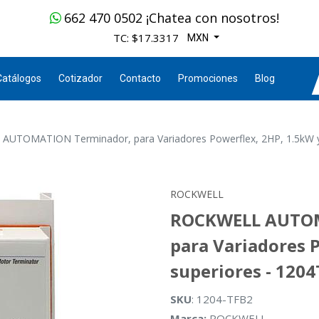
662 470 0502 ¡Chatea con nosotros!
TC: $17.3317
MXN
Catálogos
Cotizador
Contacto
Promociones
Blog
UTOMATION Terminador, para Variadores Powerflex, 2HP, 1.5kW y
ROCKWELL
ROCKWELL AUTOM
para Variadores 
superiores - 120
SKU
: 1204-TFB2
Marca:
ROCKWELL