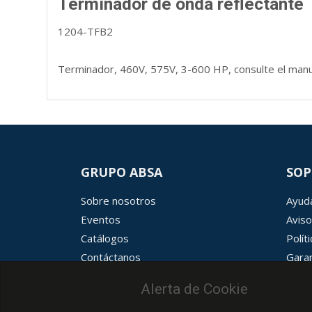
Terminador de onda reflectante
1204-TFB2
Terminador, 460V, 575V, 3-600 HP, consulte el manua
GRUPO ABSA
SOP
Sobre nosotros
Ayuda
Eventos
Aviso
Catálogos
Polít
Contáctanos
Garan
Términos y condiciones
Aviso
Alerta de Cookie