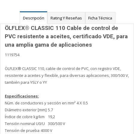
Descripción
Rating Y Reseñas
Ficha Técnica
ÖLFLEX® CLASSIC 110 Cable de control de
PVC resistente a aceites, certificado VDE, para
una amplia gama de aplicaciones
1119754
ÖLFLEX® CLASSIC 110, cable de control de PVC, con registro VDE,
resistente a aceites y flexible, para diversas aplicaciones, 300/500 V,
también para YSLY o YY
Especificaciones:
Núm. de conductores y sección en mm²
4 X 0.5
Diámetro exterior [mm]
5.7
Índice de cobre kg/km
19,2
Tensión nominal U0/U
300/500 V
Tensión de prueba
4000 V