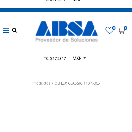
662 470 0502 ¡Chatea con nosotros!
0
0
TC: $17.2317
MXN
Productos
ÖLFLEX CLASSIC 110 4X0,5