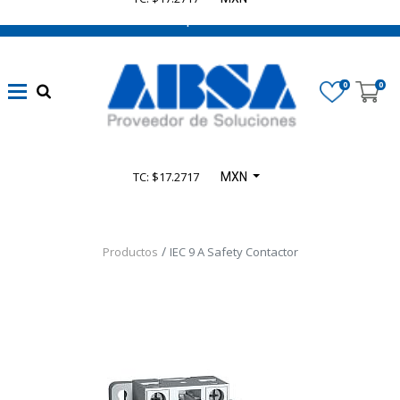
662 470 0502 ¡Chatea con nosotros!
0
0
TC: $17.2717
MXN
Productos
IEC 9 A Safety Contactor