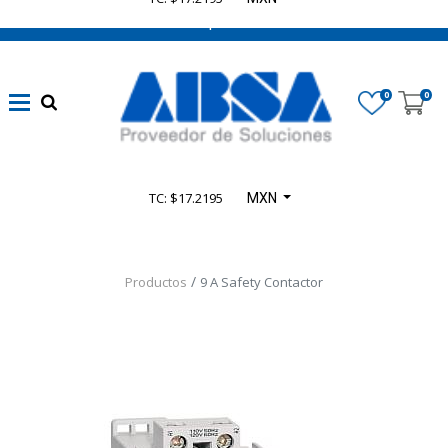
662 470 0502 ¡Chatea con nosotros!
0
0
TC: $17.2195
MXN
Productos
9 A Safety Contactor