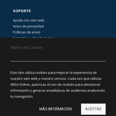
SOPORTE
Ayuda con sitio web
Aviso de privacidad
Políticas de envío
Garantías y devoluciones
Aviso de cookies
Alerta de Cookie
PUNTOS DE RECOLECCIÓN
CEDIS Guadalajara
Este sitio utiliza cookies para mejorar la experiencia de
Amapola #380, La Aurora, C.P. 44460 Guadalajara,
nuestro sitio web y nuestro servicio. Cada vez que utilizas
Jalisco, MX.
ABSA Online, autorizas el uso de cookies para almacenar
información y generar estadísticas de audiencia analizando
Chihuahua
tu navegación.
Ciudad Juárez
MÁS INFORMACIÓN
ACEPTAR
Hermosillo