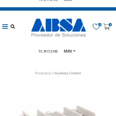
662 470 0502 ¡Chatea con nosotros!
0
0
TC: $17.2195
MXN
Productos
Auxiliary Contact