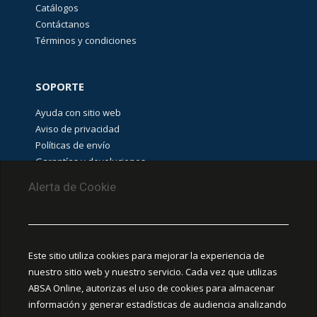
Catálogos
Contáctanos
Términos y condiciones
SOPORTE
Ayuda con sitio web
Aviso de privacidad
Políticas de envío
Garantías y devoluciones
Aviso de cookies
Alerta de Cookie
PUNTOS DE RECOLECCIÓN
CEDIS Guadalajara
Este sitio utiliza cookies para mejorar la experiencia de
Amapola #380, La Aurora, C.P. 44460 Guadalajara,
nuestro sitio web y nuestro servicio. Cada vez que utilizas
Jalisco, MX.
ABSA Online, autorizas el uso de cookies para almacenar
información y generar estadísticas de audiencia analizando