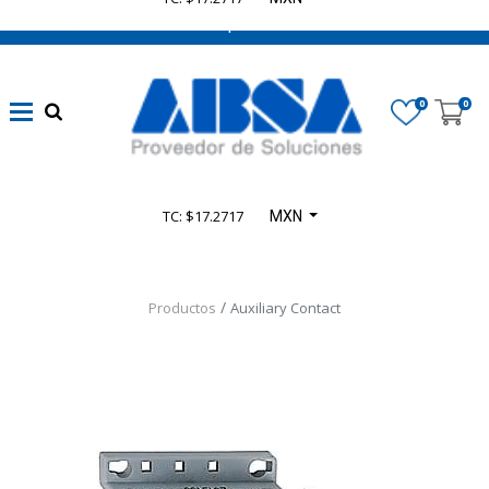
662 470 0502 ¡Chatea con nosotros!
0
0
TC: $17.2717
MXN
Productos
Auxiliary Contact