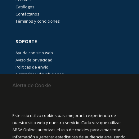
Catálogos
Contáctanos
Términos y condiciones
SOPORTE
Ayuda con sitio web
Aviso de privacidad
Políticas de envío
Garantías y devoluciones
Aviso de cookies
Alerta de Cookie
PUNTOS DE RECOLECCIÓN
CEDIS Guadalajara
Este sitio utiliza cookies para mejorar la experiencia de
Amapola #380, La Aurora, C.P. 44460 Guadalajara,
nuestro sitio web y nuestro servicio. Cada vez que utilizas
Jalisco, MX.
ABSA Online, autorizas el uso de cookies para almacenar
información y generar estadísticas de audiencia analizando