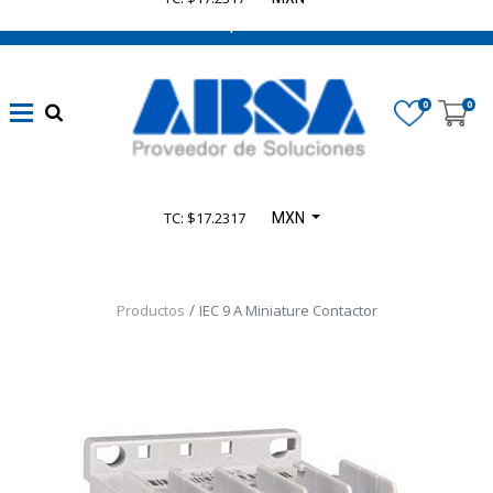
662 470 0502 ¡Chatea con nosotros!
0
0
TC: $17.2317
MXN
Productos
IEC 9 A Miniature Contactor