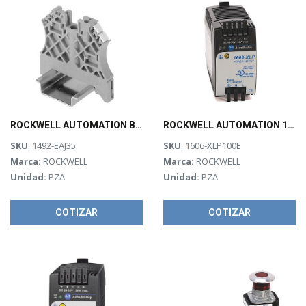
ROCKWELL AUTOMATION Bloque de terminales, anclaje final, servicio normal, para carril DIN - 1492EAJ35
ROCKWELL AUTOMATION 1606-XLP, Fuente de Poder Compact, Monofásica 120/240 Vac, Salida 4.2 Amps@24 Vdc - 1606XLP100E
SKU
: 1492-EAJ35
SKU
: 1606-XLP100E
Marca:
ROCKWELL
Marca:
ROCKWELL
Unidad:
PZA
Unidad:
PZA
COTIZAR
COTIZAR