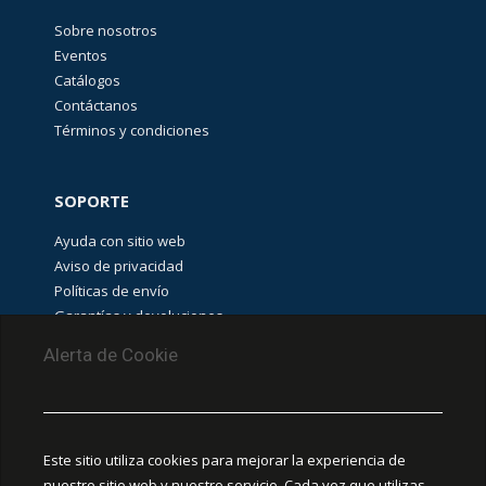
Sobre nosotros
Eventos
Catálogos
Contáctanos
Términos y condiciones
SOPORTE
Ayuda con sitio web
Aviso de privacidad
Políticas de envío
Garantías y devoluciones
Aviso de cookies
Alerta de Cookie
PUNTOS DE RECOLECCIÓN
CEDIS Guadalajara
Este sitio utiliza cookies para mejorar la experiencia de
Amapola #380, La Aurora, C.P. 44460 Guadalajara,
nuestro sitio web y nuestro servicio. Cada vez que utilizas