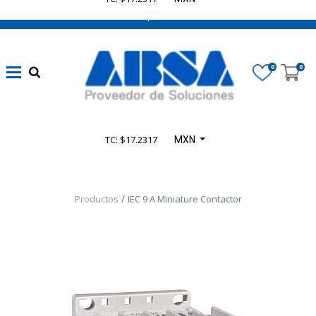
662 470 0502 ¡Chatea con nosotros!
0
0
TC: $17.2317
MXN
Productos
IEC 9 A Miniature Contactor