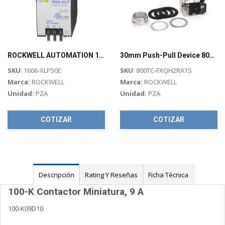
ROCKWELL AUTOMATION 1606-XLP, Fuente de Poder Compact, Monofásica 120/240 Vac, Salida 2.1 Amps@24 Vdc - 1606XLP50E
30mm Push-Pull Device 800T PB
SKU
: 1606-XLP50E
SKU
: 800TC-FXQH2RA1S
Marca:
ROCKWELL
Marca:
ROCKWELL
Unidad:
PZA
Unidad:
PZA
COTIZAR
COTIZAR
Descripción
Rating Y Reseñas
Ficha Técnica
100-K Contactor Miniatura, 9 A
100-K09D10