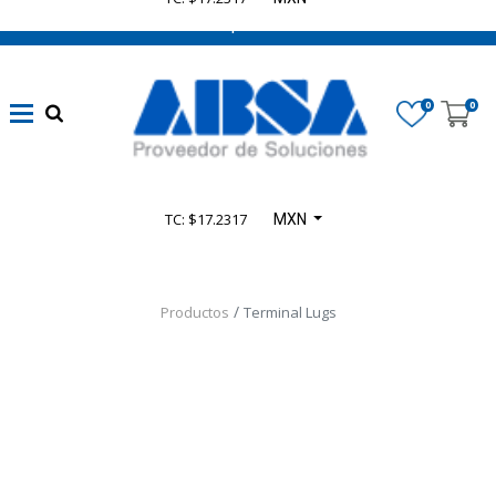
662 470 0502 ¡Chatea con nosotros!
0
0
TC: $17.2317
MXN
Productos
Terminal Lugs