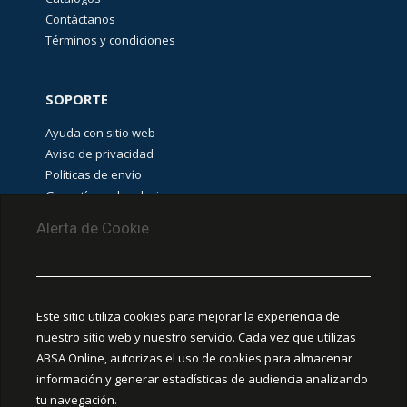
Contáctanos
Términos y condiciones
SOPORTE
Ayuda con sitio web
Aviso de privacidad
Políticas de envío
Garantías y devoluciones
Aviso de cookies
Alerta de Cookie
PUNTOS DE RECOLECCIÓN
CEDIS Guadalajara
Este sitio utiliza cookies para mejorar la experiencia de
Amapola #380, La Aurora, C.P. 44460 Guadalajara,
nuestro sitio web y nuestro servicio. Cada vez que utilizas
Jalisco, MX.
ABSA Online, autorizas el uso de cookies para almacenar
información y generar estadísticas de audiencia analizando
Chihuahua
tu navegación.