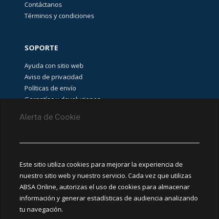
Contáctanos
Términos y condiciones
SOPORTE
Ayuda con sitio web
Aviso de privacidad
Políticas de envío
Garantías y devoluciones
Aviso de cookies
Alerta de Cookie
PUNTOS DE RECOLECCIÓN
CEDIS Guadalajara
Este sitio utiliza cookies para mejorar la experiencia de
Amapola #380, La Aurora, C.P. 44460 Guadalajara,
nuestro sitio web y nuestro servicio. Cada vez que utilizas
Jalisco, MX.
ABSA Online, autorizas el uso de cookies para almacenar
información y generar estadísticas de audiencia analizando
Chihuahua
tu navegación.
Ciudad Juárez