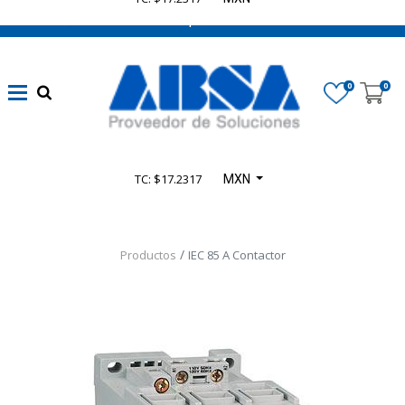
662 470 0502 ¡Chatea con nosotros!
0
0
TC: $17.2317
MXN
Productos
IEC 85 A Contactor