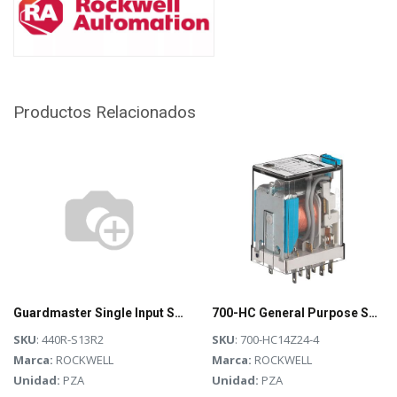
Productos Relacionados
Guardmaster Single Input Safety Relay
700-HC General Purpose Square w/ Blade Terminal Relay, 4PDT, 7A, Gold Contact, Low Energy Rating: (10V, 1mA), 24V DC, Pilot Light
SKU
: 440R-S13R2
SKU
: 700-HC14Z24-4
Marca:
ROCKWELL
Marca:
ROCKWELL
Unidad:
PZA
Unidad:
PZA