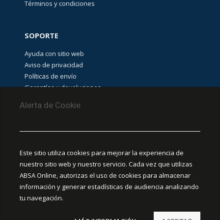
Términos y condiciones
SOPORTE
Ayuda con sitio web
Aviso de privacidad
Políticas de envío
Garantías y devoluciones
Aviso de cookies
Alerta de Cookie
PUNTOS DE RECOLECCIÓN
CEDIS Guadalajara
Este sitio utiliza cookies para mejorar la experiencia de
Amapola #380, La Aurora, C.P. 44460 Guadalajara,
nuestro sitio web y nuestro servicio. Cada vez que utilizas
Jalisco, MX.
ABSA Online, autorizas el uso de cookies para almacenar
información y generar estadísticas de audiencia analizando
Chihuahua
tu navegación.
Ciudad Juárez