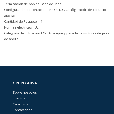
Terminación de bobina
Lado de línea
Configuración de contactos
1 N.O. 0 N.C. Configuración de contacto
auxiliar
Cantidad de Paquete
1
Normas eléctricas
UL
Categoría de utilización
AC-3 Arranque y parada de motores de jaula
de ardilla
GRUPO ABSA
Sobre nosotros
Eventos
Catálogos
Contáctanos