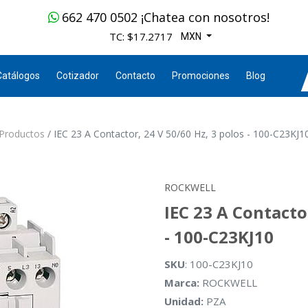
662 470 0502 ¡Chatea con nosotros!
TC: $17.2717
MXN
Catálogos
Cotizador
Contacto
Promociones
Blog
Productos
IEC 23 A Contactor, 24 V 50/60 Hz, 3 polos - 100-C23KJ1
ROCKWELL
IEC 23 A Contacto
- 100-C23KJ10
SKU
: 100-C23KJ10
Marca:
ROCKWELL
Unidad:
PZA