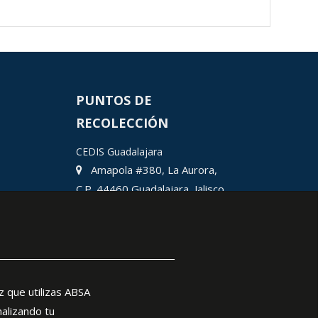
PUNTOS DE
RECOLECCIÓN
CEDIS Guadalajara
Amapola #380, La Aurora,
C.P. 44460 Guadalajara, Jalisco,
MX.
Chihuahua
Hermosillo
Ciudad Juárez
León
z que utilizas ABSA
nalizando tu