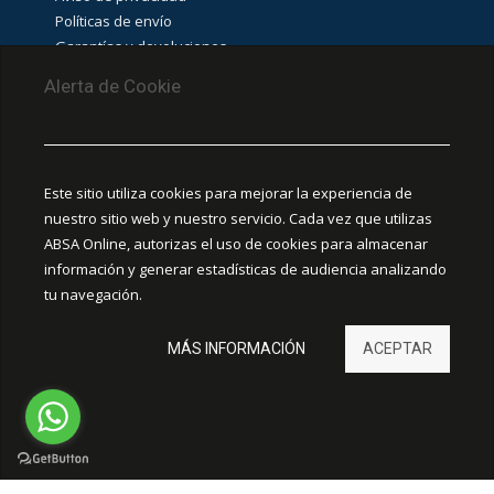
Políticas de envío
Garantías y devoluciones
Aviso de cookies
Alerta de Cookie
PUNTOS DE RECOLECCIÓN
CEDIS Guadalajara
Este sitio utiliza cookies para mejorar la experiencia de
Amapola #380, La Aurora, C.P. 44460 Guadalajara,
nuestro sitio web y nuestro servicio. Cada vez que utilizas
Jalisco, MX.
ABSA Online, autorizas el uso de cookies para almacenar
información y generar estadísticas de audiencia analizando
Chihuahua
tu navegación.
Ciudad Juárez
MÁS INFORMACIÓN
ACEPTAR
Hermosillo
León
ELECTRICA A-B. Todos los derechos reservados