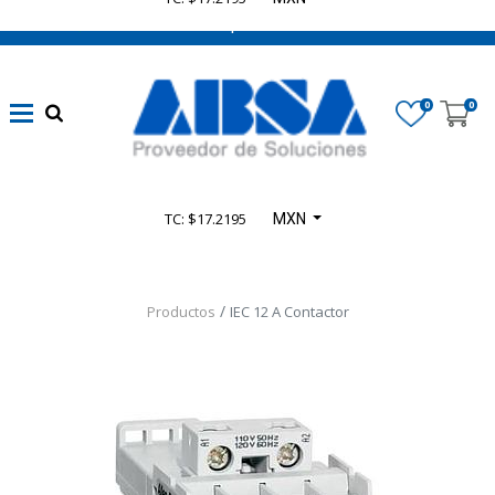
662 470 0502 ¡Chatea con nosotros!
0
0
TC: $17.2195
MXN
Productos
IEC 12 A Contactor