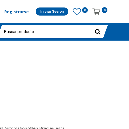
0
0
Registrarse
Iniciar Sesión
ll Automation/Allen Bradley está