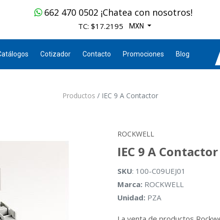
662 470 0502 ¡Chatea con nosotros!
TC: $17.2195
MXN
Catálogos
Cotizador
Contacto
Promociones
Blog
Productos
IEC 9 A Contactor
ROCKWELL
IEC 9 A Contactor
SKU
: 100-C09UEJ01
Marca:
ROCKWELL
Unidad:
PZA
La venta de productos Rockwe