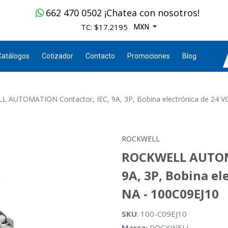
662 470 0502 ¡Chatea con nosotros!
TC: $17.2195
MXN
Catálogos
Cotizador
Contacto
Promociones
Blog
 AUTOMATION Contactor, IEC, 9A, 3P, Bobina electrónica de 24 VC
ROCKWELL
ROCKWELL AUTOMA
9A, 3P, Bobina el
NA - 100C09EJ10
SKU
: 100-C09EJ10
Marca:
ROCKWELL