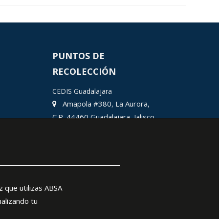
PUNTOS DE
RECOLECCIÓN
CEDIS Guadalajara
Amapola #380, La Aurora,
C.P. 44460 Guadalajara, Jalisco,
MX.
Chihuahua
Hermosillo
Ciudad Juárez
León
z que utilizas ABSA
nalizando tu