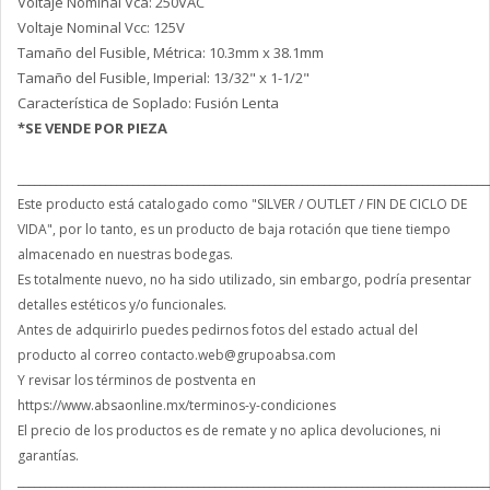
Voltaje Nominal Vca: 250VAC
Voltaje Nominal Vcc: 125V
Tamaño del Fusible, Métrica: 10.3mm x 38.1mm
Tamaño del Fusible, Imperial: 13/32" x 1-1/2"
Característica de Soplado: Fusión Lenta
*SE VENDE POR PIEZA
______________________________________________________________________________________
Este producto está catalogado como "SILVER / OUTLET / FIN DE CICLO DE
VIDA", por lo tanto, es un producto de baja rotación que tiene tiempo
almacenado en nuestras bodegas.
Es totalmente nuevo, no ha sido utilizado, sin embargo, podría presentar
detalles estéticos y/o funcionales.
Antes de adquirirlo puedes pedirnos fotos del estado actual del
producto al correo contacto.web@grupoabsa.com
Y revisar los términos de postventa en
https://www.absaonline.mx/terminos-y-condiciones
El precio de los productos es de remate y no aplica devoluciones, ni
garantías.
______________________________________________________________________________________