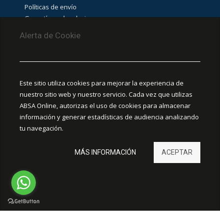
Políticas de envío
Garantías y devoluciones
Aviso de cookies
Alerta de Cookie
PUNTOS DE RECOLECCIÓN
CEDIS Guadalajara
Este sitio utiliza cookies para mejorar la experiencia de
Amapola #380, La Aurora, C.P. 44460 Guadalajara,
nuestro sitio web y nuestro servicio. Cada vez que utilizas
Jalisco, MX.
ABSA Online, autorizas el uso de cookies para almacenar
información y generar estadísticas de audiencia analizando
Chihuahua
tu navegación.
Ciudad Juárez
MÁS INFORMACIÓN
ACEPTAR
Hermosillo
León
ELECTRICA A-B. Todos los derechos reservados