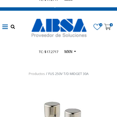
662 470 0502 ¡Chatea con nosotros!
0
0
TC: $17.2717
MXN
Productos
FUS 250V T/D MIDGET 30A