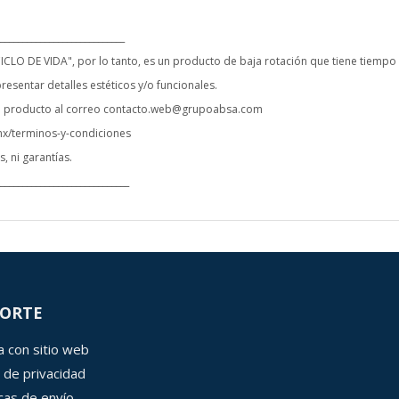
_____________________________
CICLO DE VIDA", por lo tanto, es un producto de baja rotación que tiene tiem
resentar detalles estéticos y/o funcionales.
del producto al correo contacto.web@grupoabsa.com
.mx/terminos-y-condiciones
, ni garantías.
______________________________
ORTE
 con sitio web
 de privacidad
icas de envío