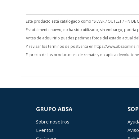
________________________________________________________________________
Este producto está catalogado como "SILVER / OUTLET / FIN DE 
Es totalmente nuevo, no ha sido utilizado, sin embargo, podría p
Antes de adquirirlo puedes pedirnos fotos del estado actual 
Y revisar los términos de postventa en https://www.absaonline
El precio de los productos es de remate y no aplica devoluciones
________________________________________________________________________
GRUPO ABSA
SOP
Sobre nosotros
Ayuda
Eventos
Aviso
Catálogos
Polít