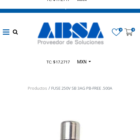
662 470 0502 ¡Chatea con nosotros!
0
0
TC: $17.2717
MXN
Productos
FUSE 250V SB 3AG PB-FREE .500A