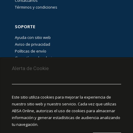
Contáctanos
Términos y condiciones
SOPORTE
Ayuda con sitio web
Aviso de privacidad
Políticas de envío
Garantías y devoluciones
Aviso de cookies
Alerta de Cookie
PUNTOS DE RECOLECCIÓN
CEDIS Guadalajara
Este sitio utiliza cookies para mejorar la experiencia de
Amapola #380, La Aurora, C.P. 44460 Guadalajara,
nuestro sitio web y nuestro servicio. Cada vez que utilizas
Jalisco, MX.
ABSA Online, autorizas el uso de cookies para almacenar
información y generar estadísticas de audiencia analizando
Chihuahua
tu navegación.
Ciudad Juárez