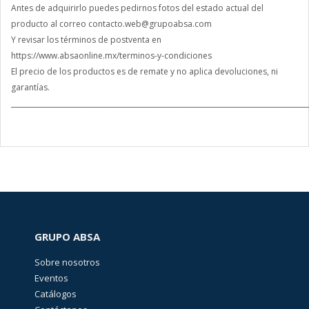
Antes de adquirirlo puedes pedirnos fotos del estado actual del
producto al correo contacto.web@grupoabsa.com
Y revisar los términos de postventa en
https://www.absaonline.mx/terminos-y-condiciones
El precio de los productos es de remate y no aplica devoluciones, ni
garantías.
______________________________________________________________________________________
GRUPO ABSA
Sobre nosotros
Eventos
Catálogos