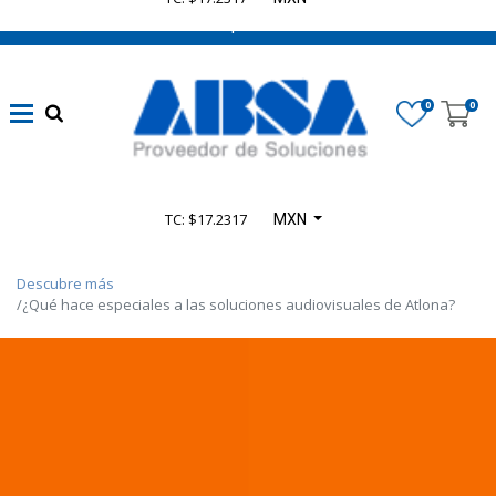
662 470 0502 ¡Chatea con nosotros!
0
0
TC: $17.2317
MXN
Descubre más
¿Qué hace especiales a las soluciones audiovisuales de Atlona?