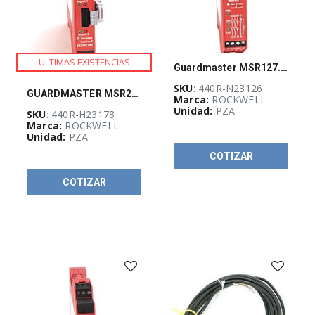
ULTIMAS EXISTENCIAS
Guardmaster MSR127.1T Safety Relay
SKU
: 440R-N23126
GUARDMASTER MSR220P SAFETY RELAY
Marca:
ROCKWELL
Unidad:
PZA
SKU
: 440R-H23178
Marca:
ROCKWELL
Unidad:
PZA
COTIZAR
COTIZAR