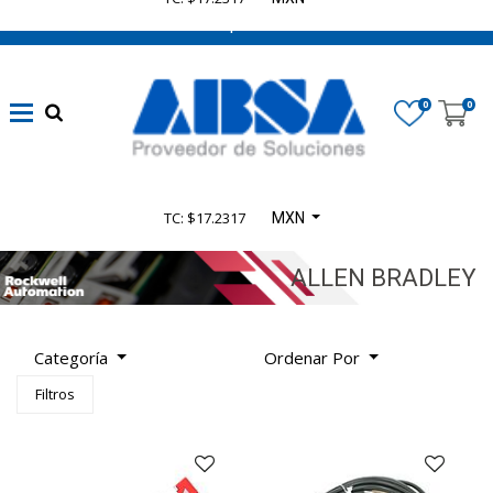
662 470 0502 ¡Chatea con nosotros!
Marca
(Limpiar)
0
0
ROCKWELL
(223)
TC: $17.2317
MXN
Disponibilidad
ALLEN BRADLEY
Categoría
Categoría
Ordenar Por
De
Filtros
Producto
TODOS
LOS