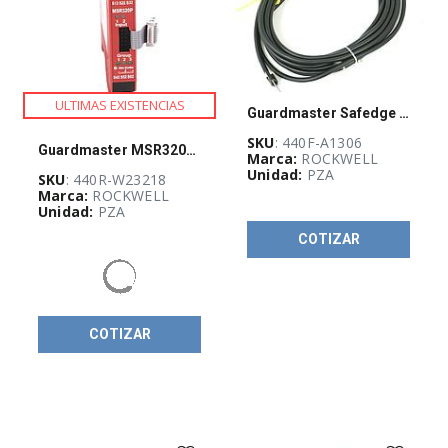
ULTIMAS EXISTENCIAS
Guardmaster Safedge Edge Connector Cable
SKU
: 440F-A1306
Guardmaster MSR320P Safety Relay
Marca:
ROCKWELL
Unidad:
PZA
SKU
: 440R-W23218
Marca:
ROCKWELL
Unidad:
PZA
COTIZAR
COTIZAR