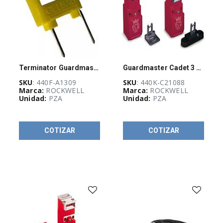
REDES
E
INFRAESTRUCTURA
FÍSICA
(
1
)
Terminator Guardmaster
Guardmaster Cadet 3 Tongue Interlock
SKU
: 440F-A1309
SKU
: 440K-C21088
Marca:
ROCKWELL
Marca:
ROCKWELL
Unidad:
PZA
Unidad:
PZA
COTIZAR
COTIZAR