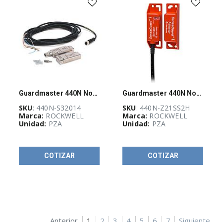
Guardmaster 440N Non Contact Switch
Guardmaster 440N Non Contact Switch
SKU
: 440N-S32014
SKU
: 440N-Z21SS2H
Marca:
ROCKWELL
Marca:
ROCKWELL
Unidad:
PZA
Unidad:
PZA
COTIZAR
COTIZAR
Anterior
1
2
3
4
5
6
7
Siguiente