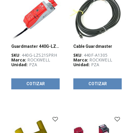
PRODUCTOS
-
PRODUCTOS
SELECT
-
(
49
)
Guardmaster 440G-LZ Guardlock Switch
Cable Guardmaster
AUTOMATIZACIÓN
SKU
: 440G-LZS21SPRH
SKU
: 440F-A1305
Y
Marca:
ROCKWELL
Marca:
ROCKWELL
CONTROL
Unidad:
PZA
Unidad:
PZA
INDUSTRIAL
(
204
)
COTIZAR
COTIZAR
GUÍA
DE
SELECCIÓN
RAM
(
78
)
OUTLET
(
8
)